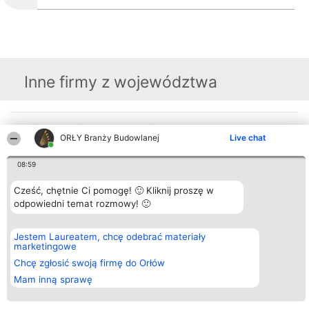
Inne firmy z województwa
Organizator plebiscytu
Plebiscyt
Kontakt
ORŁY Branży Budowlanej
Live chat
Bright Side Solutions sp. z o.
Laureaci
Kontakt
o. sp. k.
Lista
ul. Ruska 22
wszystkich
08:59
Wrocław 50-079
Laureatów
KRS 0000749100 | Regon
Zasady
Cześć, chętnie Ci pomogę! 🙂 Kliknij proszę w
381313360 | NIP 8943132676
Regulamin
+48 508 492 400
Polityka
odpowiedni temat rozmowy! 🙂
Prywatności
Jestem Laureatem, chcę odebrać materiały
marketingowe
Chcę zgłosić swoją firmę do Orłów
Mam inną sprawę