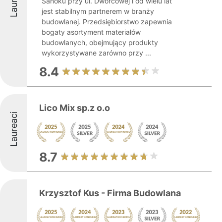
Sanoku przy ul. Dworcowej i od wielu lat
jest stabilnym partnerem w branży
budowlanej. Przedsiębiorstwo zapewnia
bogaty asortyment materiałów
budowlanych, obejmujący produkty
wykorzystywane zarówno przy ...
8.4
Lico Mix sp.z o.o
Laureaci
8.7
Krzysztof Kus - Firma Budowlana