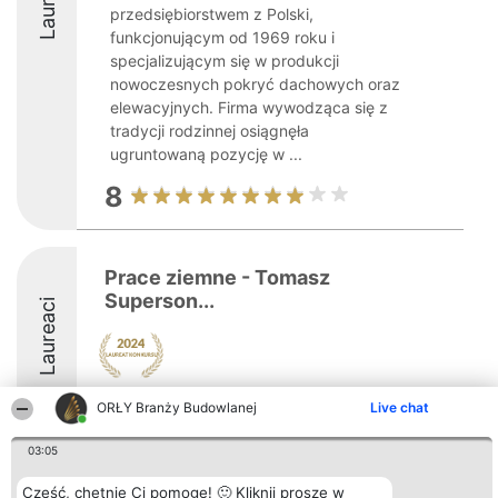
Laureaci
przedsiębiorstwem z Polski,
funkcjonującym od 1969 roku i
specjalizującym się w produkcji
nowoczesnych pokryć dachowych oraz
elewacyjnych. Firma wywodząca się z
tradycji rodzinnej osiągnęła
ugruntowaną pozycję w ...
8
Prace ziemne - Tomasz
Superson...
Laureaci
ORŁY Branży Budowlanej
Live chat
03:05
Organizator plebiscytu
Plebiscyt
Kontakt
Cześć, chętnie Ci pomogę! 🙂 Kliknij proszę w