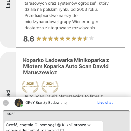
tarasowych oraz systemów ogrodzeń, który
działa na polskim rynku od 2003 roku.
Przedsiębiorstwo należy do
międzynarodowej grupy Wienerberger i
dostarcza zintegrowane rozwiązania ...
8.6
Koparko Ładowarka Minikoparka z
Młotem Koparka Auto Scan Dawid
Matuszewicz
Laureaci
Auto Scan Dawid Matuszewicz to firma z
Oławy, która świadczy szeroki wachlarz
ORŁY Branży Budowlanej
Live chat
usług w zakresie robót ziemnych na rzecz
05:52
branży budowlanej. Zakres jej działalności
obejmuje nie tylko Oławę, ale również
Cześć, chętnie Ci pomogę! 🙂 Kliknij proszę w
pobliskie miejscowości, w tym Wrocław,
odpowiedni temat rozmowy! 🙂