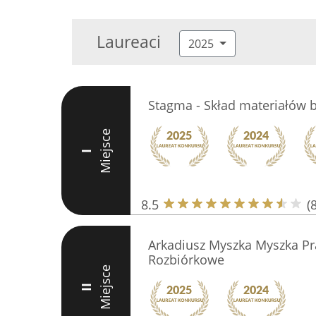
Laureaci
2025
Stagma - Skład materiałów
Miejsce
I
8.5
(8
Arkadiusz Myszka Myszka Pr
Rozbiórkowe
Miejsce
II