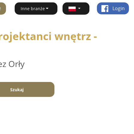
ę
Login
Inne branże
ojektanci wnętrz -
ez Orły
Szukaj