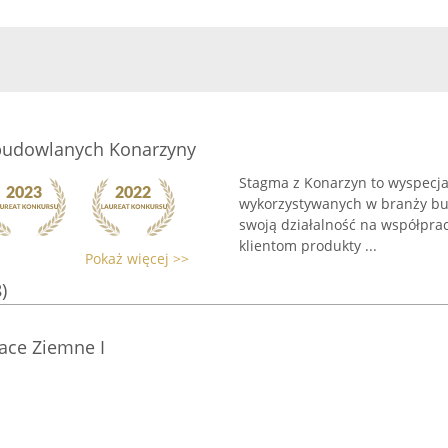
 budowlanych Konarzyny
Stagma z Konarzyn to wyspecj
wykorzystywanych w branży bud
swoją działalność na współpra
klientom produkty ...
Pokaż więcej >>
)
ace Ziemne I