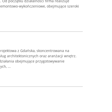
Od początku działalności firma realizuje
remontowo-wykończeniowe, obejmujące szeroki
projektowa z Gdańska, skoncentrowana na
ug architektonicznych oraz aranżacji wnętrz.
działania obejmujące przygotowywanie
ch, ...