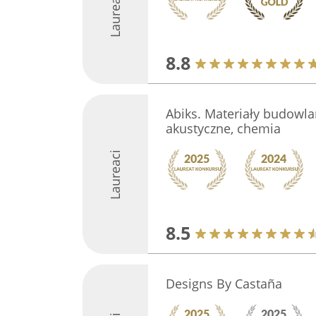
Laureaci
8.8
Abiks. Materiały budowla
akustyczne, chemia
Laureaci
8.5
Designs By Castaña