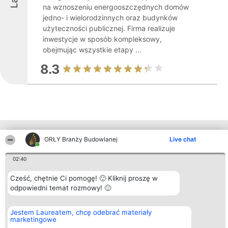
na wznoszeniu energooszczędnych domów
jedno- i wielorodzinnych oraz budynków
użyteczności publicznej. Firma realizuje
inwestycje w sposób kompleksowy,
obejmując wszystkie etapy ...
8.3
Inne firmy z województwa
ORŁY Branży Budowlanej
Live chat
02:40
Organizator plebiscytu
Plebiscyt
Kontakt
Cześć, chętnie Ci pomogę! 🙂 Kliknij proszę w
Bright Side Solutions sp. z o.
Laureaci
Kontakt
o. sp. k.
odpowiedni temat rozmowy! 🙂
Lista
ul. Ruska 22
wszystkich
Wrocław 50-079
Laureatów
KRS 0000749100 | Regon
Zasady
Jestem Laureatem, chcę odebrać materiały
381313360 | NIP 8943132676
Regulamin
marketingowe
+48 508 492 400
Polityka