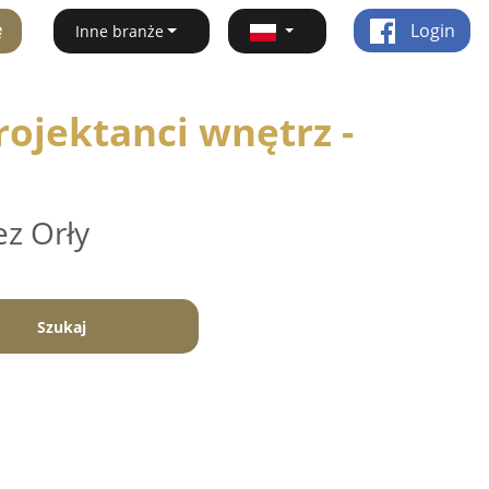
ę
Login
Inne branże
ojektanci wnętrz -
ez Orły
Szukaj