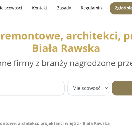
iejscowości
Kontakt
Zasady
Regulamin
Zgłoś si
remontowe, architekci, pr
Biała Rawska
nne firmy z branży nagrodzone prz
ntowe, architekci, projektanci wnętrz - Biała Rawska