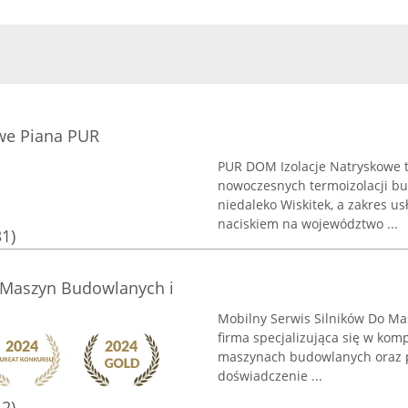
we Piana PUR
PUR DOM Izolacje Natryskowe t
nowoczesnych termoizolacji bud
niedaleko Wiskitek, a zakres u
naciskiem na województwo ...
31)
 Maszyn Budowlanych i
Mobilny Serwis Silników Do M
firma specjalizująca się w ko
maszynach budowlanych oraz pr
doświadczenie ...
12)