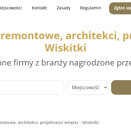
iejscowości
Kontakt
Zasady
Regulamin
Zgłoś si
remontowe, architekci, pr
Wiskitki
nne firmy z branży nagrodzone prz
ntowe, architekci, projektanci wnętrz - Wiskitki