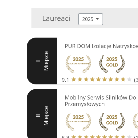
Laureaci
2025
PUR DOM Izolacje Natrysko
Miejsce
I
9.1
(
Mobilny Serwis Silników Do
Przemysłowych
Miejsce
II
8.8
(