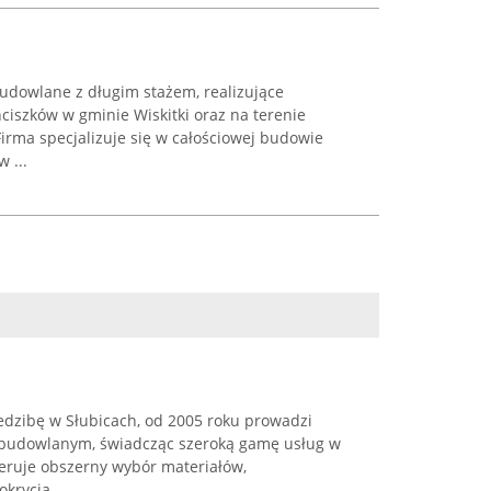
udowlane z długim stażem, realizujące
ciszków w gminie Wiskitki oraz na terenie
rma specjalizuje się w całościowej budowie
 ...
edzibę w Słubicach, od 2005 roku prowadzi
u budowlanym, świadcząc szeroką gamę usług w
feruje obszerny wybór materiałów,
rycia ...