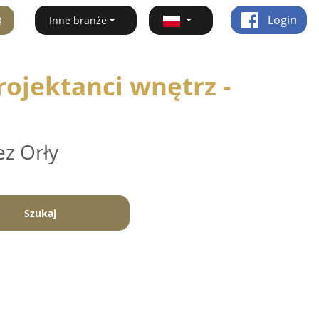
ę
Login
Inne branże
ojektanci wnętrz -
ez Orły
Szukaj