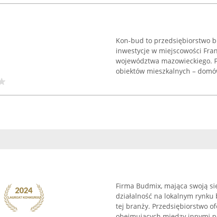
Kon-bud to przedsiębiorstwo b
inwestycje w miejscowości Fran
województwa mazowieckiego. Fi
obiektów mieszkalnych – domów
Firma Budmix, mająca swoją si
działalność na lokalnym rynk
tej branży. Przedsiębiorstwo o
obejmujących między innymi pok