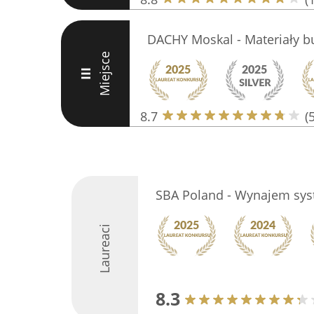
DACHY Moskal - Materiały 
Miejsce
III
8.7
(
SBA Poland - Wynajem sy
Laureaci
8.3