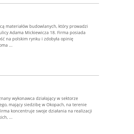
ą materiałów budowlanych, który prowadzi
 ulicy Adama Mickiewicza 18. Firma posiada
ść na polskim rynku i zdobyła opinię
oma ...
znany wykonawca działający w sektorze
go, mający siedzibę w Okopach, na terenie
rma koncentruje swoje działania na realizacji
ch, ...