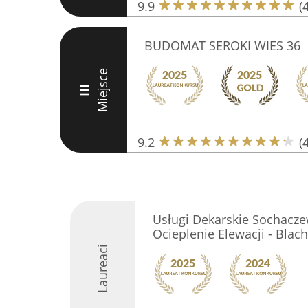
9.9
(
BUDOMAT SEROKI WIES 36
Miejsce
III
9.2
(
Usługi Dekarskie Sochaczew
Ocieplenie Elewacji - Bl
Laureaci