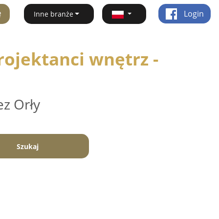
ę
Login
Inne branże
ojektanci wnętrz -
ez Orły
Szukaj