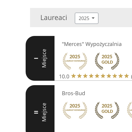
Laureaci
2025
"Merces" Wypożyczalnia
Miejsce
I
10.0
Bros-Bud
Miejsce
II