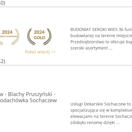
40)
BUDOMAT SEROKI WIES 36 funkc
budowlanej na terenie miejscow
Przedsiębiorstwo to oferuje b
szeroki asortyment ...
Pokaż więcej >>
42)
 - Blachy Pruszyński -
achodachówka Sochaczew
Usługi Dekarskie Sochaczew to
specjalizująca się w kompleks
elewacjami na terenie Sochacze
zdobyło renomę dzięki ...