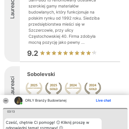
Laureaci
szerokiej gamy materiałów
budowlanych, który funkcjonuje na
polskim rynku od 1992 roku. Siedziba
przedsiębiorstwa mieści się w
Szczercowie, przy ulicy
Częstochowskiej 40. Firma zdobyła
mocną pozycję jako pewny ...
9.2
Sobolevski
Laureaci
ORŁY Branży Budowlanej
Live chat
9.5
03:13
Cześć, chętnie Ci pomogę! 🙂 Kliknij proszę w
Organizator plebiscytu
Plebiscyt
Kontakt
Bright Side Solutions sp. z o.
Laureaci
Kontakt
odpowiedni temat rozmowy! 🙂