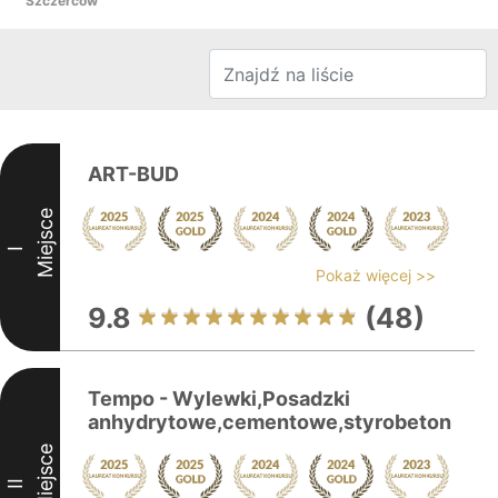
Szczerców
ART-BUD
Miejsce
I
Pokaż więcej >>
9.8
(48)
Tempo - Wylewki,Posadzki
anhydrytowe,cementowe,styrobeton
Miejsce
II