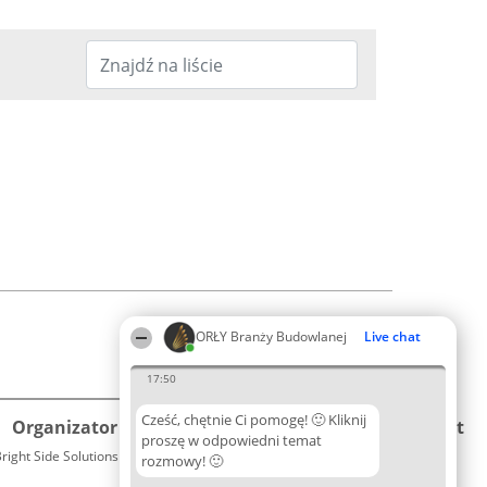
ORŁY Branży Budowlanej
Live chat
17:50
Cześć, chętnie Ci pomogę! 🙂 Kliknij
Organizator plebiscytu
Plebiscyt
Kontakt
proszę w odpowiedni temat
right Side Solutions sp. z o. o. sp. k.
Laureaci
rozmowy! 🙂
Kontakt
ul. Ruska 22
Lista