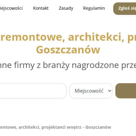
iejscowości
Kontakt
Zasady
Regulamin
Zgłoś si
remontowe, architekci, pr
Goszczanów
nne firmy z branży nagrodzone prz
ntowe, architekci, projektanci wnętrz - Goszczanów