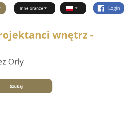
ę
Login
Inne branże
ojektanci wnętrz -
ez Orły
Szukaj