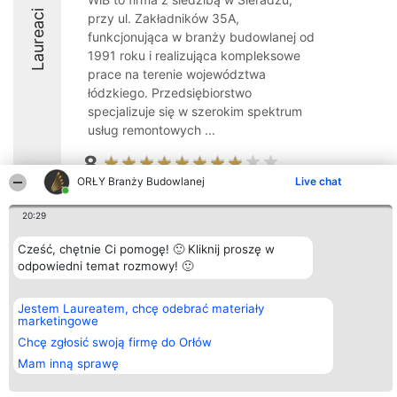
Laureaci
przy ul. Zakładników 35A,
funkcjonująca w branży budowlanej od
1991 roku i realizująca kompleksowe
prace na terenie województwa
łódzkiego. Przedsiębiorstwo
specjalizuje się w szerokim spektrum
usług remontowych ...
8
ORŁY Branży Budowlanej
Live chat
20:29
Organizator plebiscytu
Plebiscyt
Kontakt
Bright Side Solutions sp. z o.
Laureaci
Kontakt
Cześć, chętnie Ci pomogę! 🙂 Kliknij proszę w
o. sp. k.
Lista
odpowiedni temat rozmowy! 🙂
ul. Ruska 22
wszystkich
Wrocław 50-079
Laureatów
KRS 0000749100 | Regon
Zasady
381313360 | NIP 8943132676
Regulamin
Jestem Laureatem, chcę odebrać materiały
+48 508 492 400
Polityka
marketingowe
Prywatności
Chcę zgłosić swoją firmę do Orłów
Mam inną sprawę