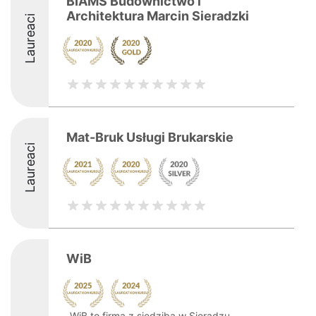
BIAMS Budownictwo i
Architektura Marcin Sieradzki
Laureaci
Mat-Bruk Usługi Brukarskie
Laureaci
WiB
WiB to firma z siedzibą w Sieradzu,