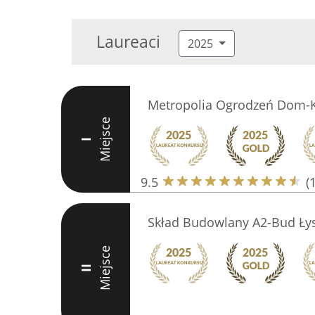
Laureaci
2025
Metropolia Ogrodzeń Dom
Miejsce
I
9.5
(
Skład Budowlany A2-Bud Ły
Miejsce
II