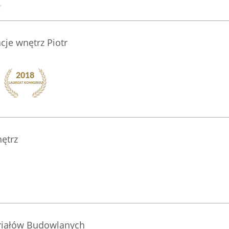
je wnętrz Piotr
ętrz
riałów Budowlanych