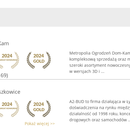
-Kam
Metropolia Ogrodzeń Dom-Kam t
kompleksową sprzedażą oraz m
szeroki asortyment nowoczesn
w wersjach 3D i ...
169)
szkowice
A2-BUD to firma działająca w 
doświadczenia na rynku międz
działalność od 1998 roku, kon
drogowych oraz samochodów ..
Pokaż więcej >>