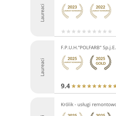
Laureaci
F.P.U.H."POLFARB" Sp.j.
Laureaci
9.4
Królik - usługi remontow