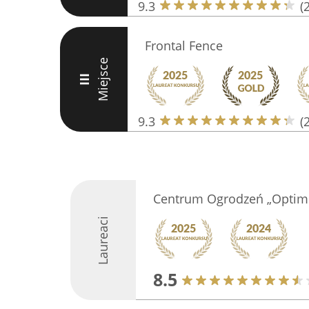
9.3
(
Frontal Fence
Miejsce
III
9.3
(
Centrum Ogrodzeń „Optimu
Laureaci
8.5