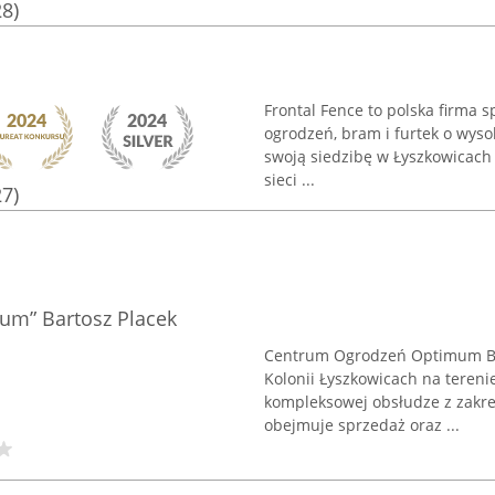
28)
Frontal Fence to polska firma s
ogrodzeń, bram i furtek o wys
swoją siedzibę w Łyszkowicach p
sieci ...
27)
m” Bartosz Placek
Centrum Ogrodzeń Optimum Bar
Kolonii Łyszkowicach na tereni
kompleksowej obsłudze z zakr
obejmuje sprzedaż oraz ...