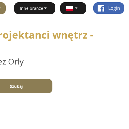
ę
Login
Inne branże
ojektanci wnętrz -
ez Orły
Szukaj