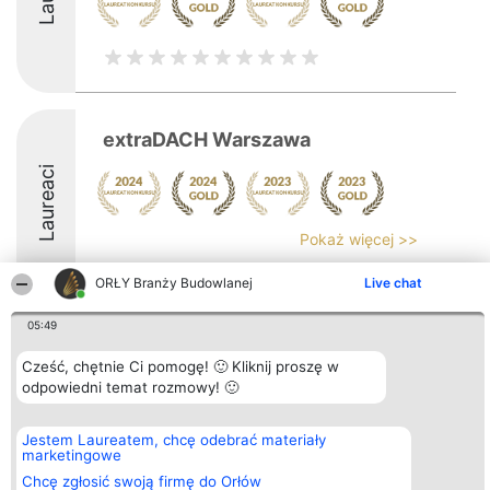
extraDACH Warszawa
Laureaci
Pokaż więcej >>
ORŁY Branży Budowlanej
Live chat
05:49
Organizator plebiscytu
Plebiscyt
Kontakt
Cześć, chętnie Ci pomogę! 🙂 Kliknij proszę w
Bright Side Solutions sp. z o.
Laureaci
Kontakt
odpowiedni temat rozmowy! 🙂
o. sp. k.
Lista
ul. Ruska 22
wszystkich
Wrocław 50-079
Laureatów
Jestem Laureatem, chcę odebrać materiały
KRS 0000749100 | Regon
Zasady
marketingowe
381313360 | NIP 8943132676
Regulamin
+48 508 492 400
Polityka
Chcę zgłosić swoją firmę do Orłów
Prywatności