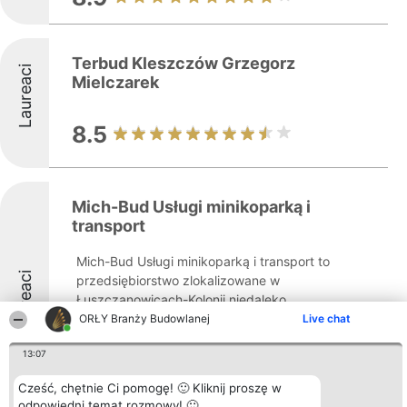
Terbud Kleszczów Grzegorz
Laureaci
Mielczarek
8.5
Mich-Bud Usługi minikoparką i
transport
Mich-Bud Usługi minikoparką i transport to
Laureaci
przedsiębiorstwo zlokalizowane w
Łuszczanowicach-Kolonii niedaleko
Kleszczowa, działające w sektorze
ORŁY Branży Budowlanej
Live chat
budowlanym. Główną specjalizacją firmy są
13:07
usługi z zakresu robót ziemnych, w tym
profesjonalna obsługa ...
Cześć, chętnie Ci pomogę! 🙂 Kliknij proszę w
odpowiedni temat rozmowy! 🙂