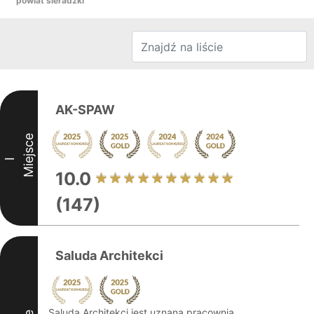
powiat sieradzki
AK-SPAW
Miejsce
I
10.0
(147)
Saluda Architekci
Saluda Architekci jest uznaną pracownią