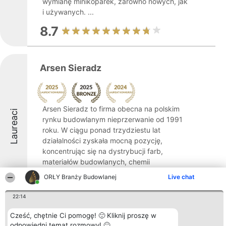
wymianę minikoparek, zarówno nowych, jak
i używanych. ...
8.7
Arsen Sieradz
Arsen Sieradz to firma obecna na polskim
Laureaci
rynku budowlanym nieprzerwanie od 1991
roku. W ciągu ponad trzydziestu lat
działalności zyskała mocną pozycję,
koncentrując się na dystrybucji farb,
materiałów budowlanych, chemii
budowlanej oraz artykułów ...
ORŁY Branży Budowlanej
Live chat
8.6
22:14
Cześć, chętnie Ci pomogę! 🙂 Kliknij proszę w
odpowiedni temat rozmowy! 🙂