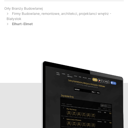
Orły Branży Budowlanej
Firmy Budowlane, remontowe, architekci, projektanci wnętrz -
Białystok
Elhurt-Elmet