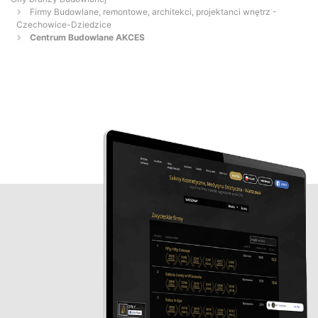
Firmy Budowlane, remontowe, architekci, projektanci wnętrz -
Czechowice-Dziedzice
Centrum Budowlane AKCES