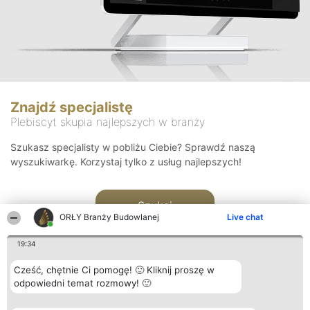
Znajdź specjalistę
Plebiscyt skupia najlepszych w branży
Szukasz specjalisty w pobliżu Ciebie? Sprawdź naszą
wyszukiwarkę. Korzystaj tylko z usług najlepszych!
Szukaj
ORŁY Branży Budowlanej
Live chat
19:34
Cześć, chętnie Ci pomogę! 🙂 Kliknij proszę w
odpowiedni temat rozmowy! 🙂
Organizator plebiscytu
Plebiscyt
Kontakt