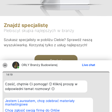
Znajdź specjalistę
Plebiscyt skupia najlepszych w branży
Szukasz specjalisty w pobliżu Ciebie? Sprawdź naszą
wyszukiwarkę. Korzystaj tylko z usług najlepszych!
Szukaj
ORŁY Branży Budowlanej
Live chat
14:19
Cześć, chętnie Ci pomogę! 🙂 Kliknij proszę w
odpowiedni temat rozmowy! 🙂
Organizator plebiscytu
Plebiscyt
Kontakt
Jestem Laureatem, chcę odebrać materiały
Bright Side Solutions sp. z o.
Laureaci
Kontakt
marketingowe
o. sp. k.
Lista
ul. Ruska 22
wszystkich
Chcę zgłosić swoją firmę do Orłów