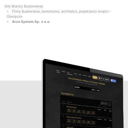
Orły Branży Budowlanej
Firmy Budowlane, remontowe, architekci, projektanci wnętrz -
Oświęcim
Arco System Sp. z o.o.