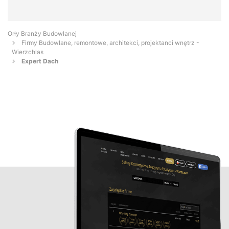
Orły Branży Budowlanej
Firmy Budowlane, remontowe, architekci, projektanci wnętrz -
Wierzchlas
Expert Dach