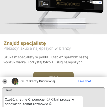
Znajdź specjalistę
Plebiscyt skupia najlepszych w branży
Szukasz specjalisty w pobliżu Ciebie? Sprawdź naszą
wyszukiwarkę. Korzystaj tylko z usług najlepszych!
Szukaj
ORŁY Branży Budowlanej
Live chat
16:06
Cześć, chętnie Ci pomogę! 🙂 Kliknij proszę w
odpowiedni temat rozmowy! 🙂