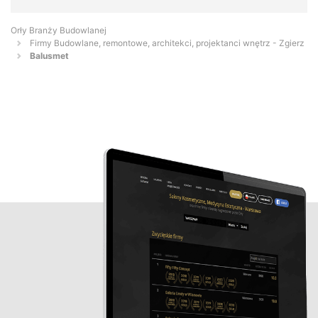
Orły Branży Budowlanej
Firmy Budowlane, remontowe, architekci, projektanci wnętrz - Zgierz
Balusmet