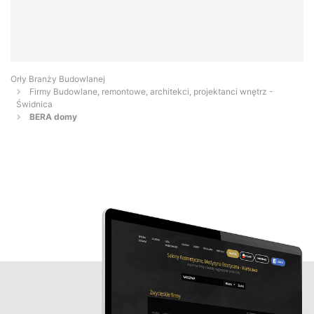
Orły Branży Budowlanej
Firmy Budowlane, remontowe, architekci, projektanci wnętrz -
Świdnica
BERA domy