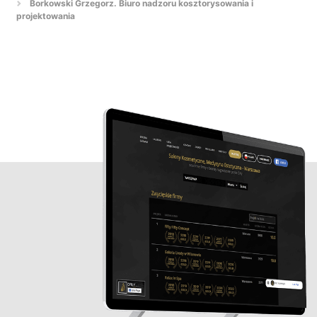
Borkowski Grzegorz. Biuro nadzoru kosztorysowania i
projektowania