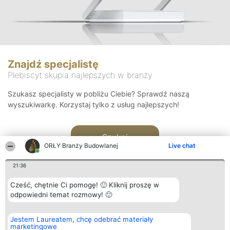
Znajdź specjalistę
Plebiscyt skupia najlepszych w branży
Szukasz specjalisty w pobliżu Ciebie? Sprawdź naszą
wyszukiwarkę. Korzystaj tylko z usług najlepszych!
Szukaj
ORŁY Branży Budowlanej
Live chat
21:36
Cześć, chętnie Ci pomogę! 🙂 Kliknij proszę w
odpowiedni temat rozmowy! 🙂
Organizator plebiscytu
Plebiscyt
Kontakt
Jestem Laureatem, chcę odebrać materiały
Bright Side Solutions sp. z o.
Laureaci
Kontakt
marketingowe
o. sp. k.
Lista