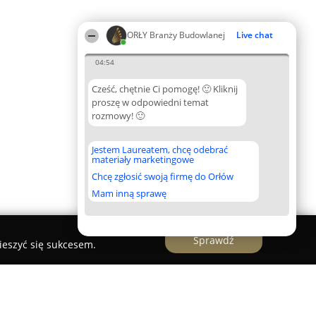
ORŁY Branży Budowlanej
Live chat
04:54
Cześć, chętnie Ci pomogę! 🙂 Kliknij
proszę w odpowiedni temat
rozmowy! 🙂
Jestem Laureatem, chcę odebrać
materiały marketingowe
Chcę zgłosić swoją firmę do Orłów
Mam inną sprawę
Sprawdź
ieszyć się sukcesem.