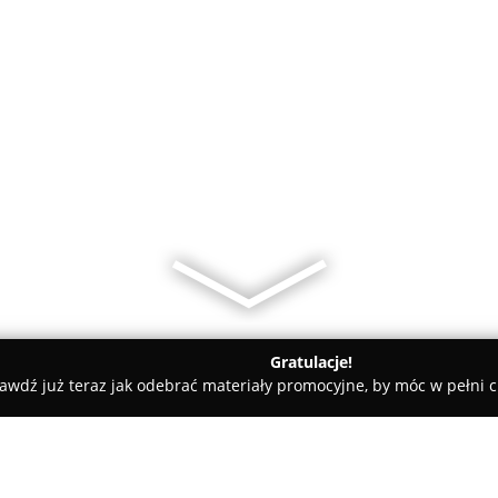
Gratulacje!
awdź już teraz jak odebrać materiały promocyjne, by móc w pełni c
towe, architekci, projektanci wnętrz - Naruszewo
zętu budowlanego i ogrodniczego.