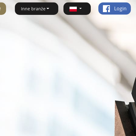
ę
Login
Inne branże