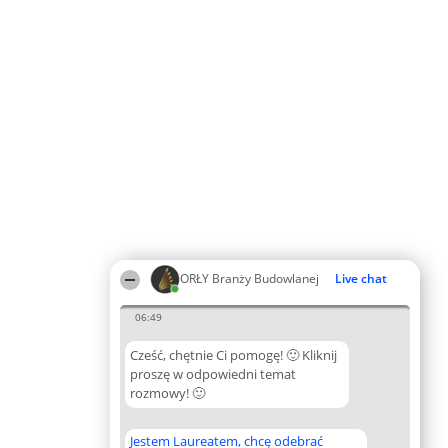
ORŁY Branży Budowlanej
Live chat
06:49
Cześć, chętnie Ci pomogę! 🙂 Kliknij
proszę w odpowiedni temat
rozmowy! 🙂
Jestem Laureatem, chcę odebrać