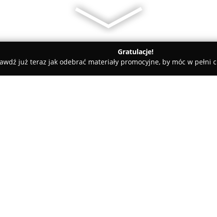
Gratulacje!
awdź już teraz jak odebrać materiały promocyjne, by móc w pełni c
towe, architekci, projektanci wnętrz - Przeworsk
RESS INWESTY
O firmie:
RESS INWESTYCJE sp. z o.o.
roz
stanowiąc kontynuację kilku pr
działających od 2001 roku. Fi
usług w zakresie energetyki, o
wdrażanie systemów fotowoltaic
klimatyzacyjnych. Przedsiębior