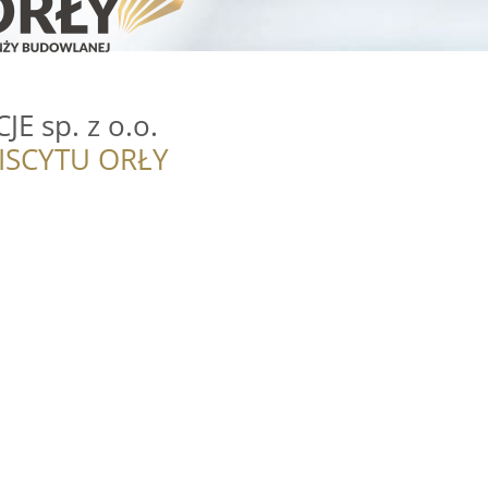
E sp. z o.o.
ISCYTU ORŁY