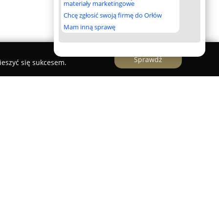
materiały marketingowe
Chcę zgłosić swoją firmę do Orłów
Mam inną sprawę
Sprawdź
ieszyć się sukcesem.
CJE sp. z o.o.
poczęła działalność w 2013 roku w Przeworsku,
zedsiębiorstw z sektora projektowego,
rma skupia się na świadczeniu kompleksowych
bejmujących zarówno projektowanie, jak i
znych, pomp ciepła oraz instalacji
stwo posiada własny dział projektowy oraz zespół