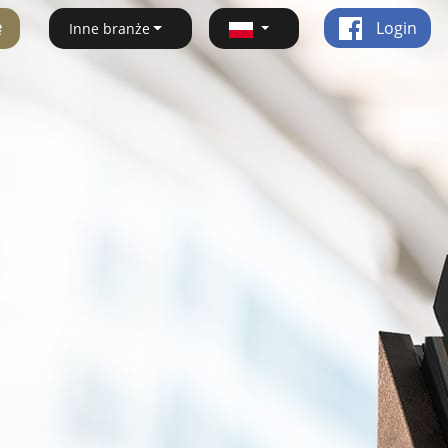
ę
Login
Inne branże