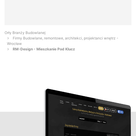
Orły Branży Budowlanej
Firmy Budowlane, remontowe, architekci, projektanci wnętrz -
Wrocław
RM-Design - Mieszkanie Pod Klucz