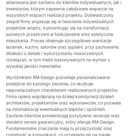
skierowana jest zarówno do klientów indywidualnych, jak i
inwestorów, którym zapewnia całościowe wsparcie na
wszystkich etapach realizacji projektu. Doświadczony
zespół firmy angażuje się w tworzenie indywidualnych
projektów wnętrz, koncentrując się na transformacji
surowych przestrzeni w funkcjonalne oraz estetyczne
mieszkania. Proces obejmuje szczegółowe aranżacje
łazienek, kuchni, salonów oraz sypialni, przy zachowaniu
dbałości o detale i wykorzystaniu nowoczesnych
rozwiązań, w tym mebli wykonywanych na wymiar z
wysokiej jakości materiałów.
Wyróżnikiem RM-Design pozostaje personalizowane
podejście do każdego zlecenia, co skutkuje
niepowtarzalnym charakterem realizowanych projektów.
Firma opiera współpracę na ścisłej koordynacji działań
architektów, projektantów oraz wykonawców, co pozwala
na minimalizację ewentualnych błędów i opóźnień.
Zaufanie klientów potwierdzają pozytywne recenzje oraz
dwuletni serwis gwarancyjny, który oferuje RM-Design.
Fundamentalne znaczenie mają tu przejrzystość oraz
rzetelność w komunikacji, co przekłada się na trwałe