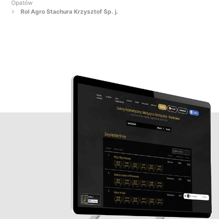
Opatów
Rol Agro Stachura Krzysztof Sp. j.