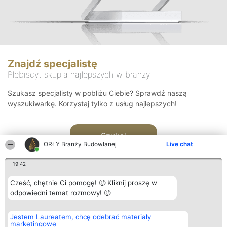
Znajdź specjalistę
Plebiscyt skupia najlepszych w branży
Szukasz specjalisty w pobliżu Ciebie? Sprawdź naszą
wyszukiwarkę. Korzystaj tylko z usług najlepszych!
Szukaj
ORŁY Branży Budowlanej
Live chat
19:42
Cześć, chętnie Ci pomogę! 🙂 Kliknij proszę w
odpowiedni temat rozmowy! 🙂
Organizator plebiscytu
Plebiscyt
Kontakt
Jestem Laureatem, chcę odebrać materiały
Bright Side Solutions sp. z o.
Laureaci
Kontakt
marketingowe
o. sp. k.
Lista