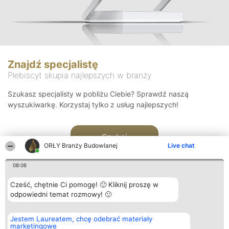
Znajdź specjalistę
Plebiscyt skupia najlepszych w branży
Szukasz specjalisty w pobliżu Ciebie? Sprawdź naszą
wyszukiwarkę. Korzystaj tylko z usług najlepszych!
Szukaj
ORŁY Branży Budowlanej
Live chat
08:06
Cześć, chętnie Ci pomogę! 🙂 Kliknij proszę w
odpowiedni temat rozmowy! 🙂
Organizator plebiscytu
Plebiscyt
Kontakt
Jestem Laureatem, chcę odebrać materiały
Bright Side Solutions sp. z o.
Laureaci
Kontakt
marketingowe
o. sp. k.
Lista