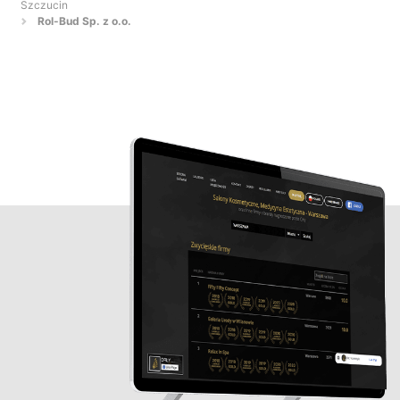
Szczucin
Rol-Bud Sp. z o.o.