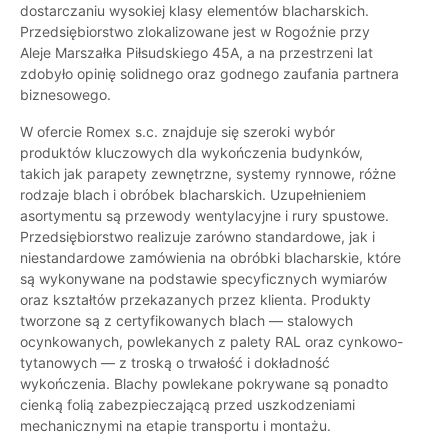
dostarczaniu wysokiej klasy elementów blacharskich.
Przedsiębiorstwo zlokalizowane jest w Rogoźnie przy
Aleje Marszałka Piłsudskiego 45A, a na przestrzeni lat
zdobyło opinię solidnego oraz godnego zaufania partnera
biznesowego.
W ofercie Romex s.c. znajduje się szeroki wybór
produktów kluczowych dla wykończenia budynków,
takich jak parapety zewnętrzne, systemy rynnowe, różne
rodzaje blach i obróbek blacharskich. Uzupełnieniem
asortymentu są przewody wentylacyjne i rury spustowe.
Przedsiębiorstwo realizuje zarówno standardowe, jak i
niestandardowe zamówienia na obróbki blacharskie, które
są wykonywane na podstawie specyficznych wymiarów
oraz kształtów przekazanych przez klienta. Produkty
tworzone są z certyfikowanych blach — stalowych
ocynkowanych, powlekanych z palety RAL oraz cynkowo-
tytanowych — z troską o trwałość i dokładność
wykończenia. Blachy powlekane pokrywane są ponadto
cienką folią zabezpieczającą przed uszkodzeniami
mechanicznymi na etapie transportu i montażu.