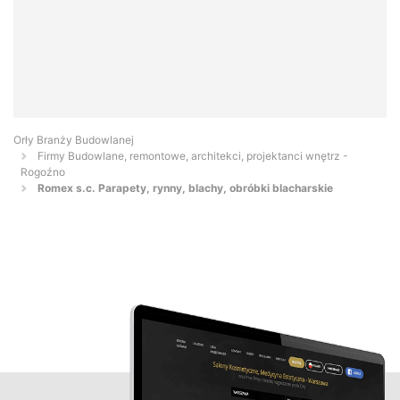
Orły Branży Budowlanej
Firmy Budowlane, remontowe, architekci, projektanci wnętrz -
Rogoźno
Romex s.c. Parapety, rynny, blachy, obróbki blacharskie