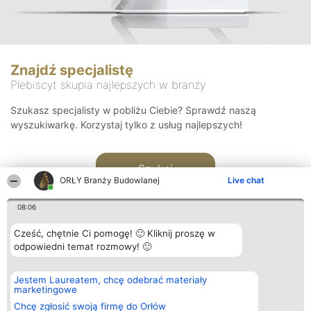
Znajdź specjalistę
Plebiscyt skupia najlepszych w branży
Szukasz specjalisty w pobliżu Ciebie? Sprawdź naszą
wyszukiwarkę. Korzystaj tylko z usług najlepszych!
Szukaj
ORŁY Branży Budowlanej
Live chat
08:06
Cześć, chętnie Ci pomogę! 🙂 Kliknij proszę w
odpowiedni temat rozmowy! 🙂
Organizator plebiscytu
Plebiscyt
Kontakt
Jestem Laureatem, chcę odebrać materiały
Bright Side Solutions sp. z o.
Laureaci
Kontakt
marketingowe
o. sp. k.
Lista
ul. Ruska 22
wszystkich
Chcę zgłosić swoją firmę do Orłów