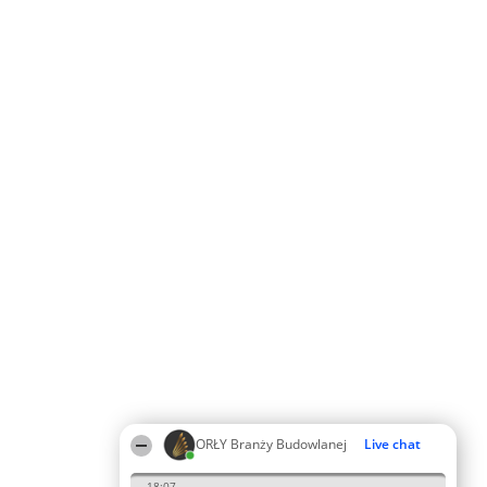
ORŁY Branży Budowlanej
Live chat
18:07