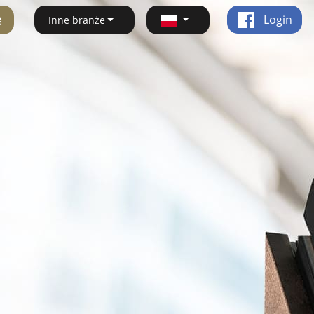
ę
Login
Inne branże