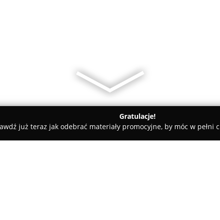
Gratulacje!
awdź już teraz jak odebrać materiały promocyjne, by móc w pełni c
towe, architekci, projektanci wnętrz - Żyrardów
SAHATY & SK