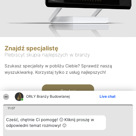
Znajdź specjalistę
Plebiscyt skupia najlepszych w branży
Szukasz specjalisty w pobliżu Ciebie? Sprawdź naszą
wyszukiwarkę. Korzystaj tylko z usług najlepszych!
Szukaj
ORŁY Branży Budowlanej
Live chat
11:07
Cześć, chętnie Ci pomogę! 🙂 Kliknij proszę w
odpowiedni temat rozmowy! 🙂
Organizator plebiscytu
Plebiscyt
Kontakt