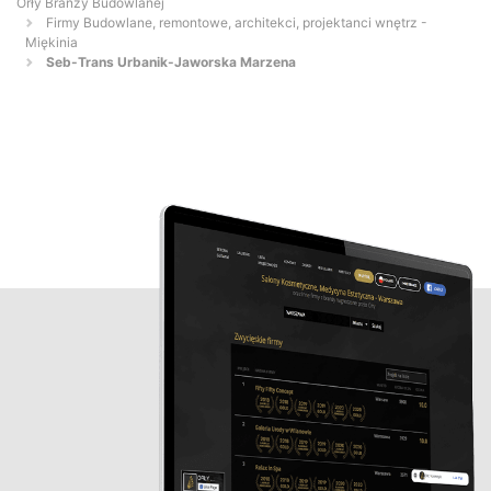
Orły Branży Budowlanej
Firmy Budowlane, remontowe, architekci, projektanci wnętrz -
Miękinia
Seb-Trans Urbanik-Jaworska Marzena