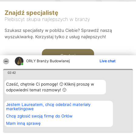
Znajdź specjalistę
Plebiscyt skupia najlepszych w branży
Szukasz specjalisty w pobliżu Ciebie? Sprawdź naszą
wyszukiwarkę. Korzystaj tylko z usług najlepszych!
Szukaj
ORŁY Branży Budowlanej
Live chat
02:42
Cześć, chętnie Ci pomogę! 🙂 Kliknij proszę w
odpowiedni temat rozmowy! 🙂
Organizator plebiscytu
Plebiscyt
Kontakt
Jestem Laureatem, chcę odebrać materiały
Bright Side Solutions sp. z o.
Laureaci
Kontakt
marketingowe
o. sp. k.
Lista
ul. Ruska 22
wszystkich
Chcę zgłosić swoją firmę do Orłów
Wrocław 50-079
Laureatów
Mam inną sprawę
KRS 0000749100 | Regon
Zasady
381313360 | NIP 8943132676
Regulamin
+48 508 492 400
Polityka