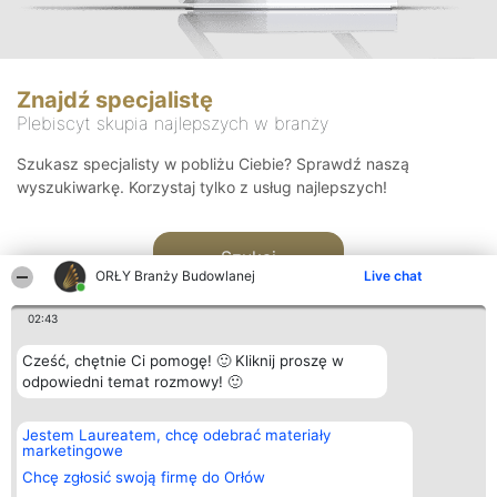
Znajdź specjalistę
Plebiscyt skupia najlepszych w branży
Szukasz specjalisty w pobliżu Ciebie? Sprawdź naszą
wyszukiwarkę. Korzystaj tylko z usług najlepszych!
Szukaj
ORŁY Branży Budowlanej
Live chat
02:43
Cześć, chętnie Ci pomogę! 🙂 Kliknij proszę w
odpowiedni temat rozmowy! 🙂
Organizator plebiscytu
Plebiscyt
Kontakt
Jestem Laureatem, chcę odebrać materiały
Bright Side Solutions sp. z o.
Laureaci
Kontakt
marketingowe
o. sp. k.
Lista
ul. Ruska 22
wszystkich
Chcę zgłosić swoją firmę do Orłów
Wrocław 50-079
Laureatów