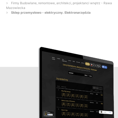
Firmy Budowlane, remontowe, architekci, projektanci wnętrz - Rawa
Mazowiecka
Sklep przemysłowo - elektryczny. Elektronarzędzia