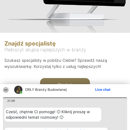
Znajdź specjalistę
Plebiscyt skupia najlepszych w branży
Szukasz specjalisty w pobliżu Ciebie? Sprawdź naszą
wyszukiwarkę. Korzystaj tylko z usług najlepszych!
Szukaj
ORŁY Branży Budowlanej
Live chat
21:09
Cześć, chętnie Ci pomogę! 🙂 Kliknij proszę w
odpowiedni temat rozmowy! 🙂
Organizator plebiscytu
Plebiscyt
Kontakt