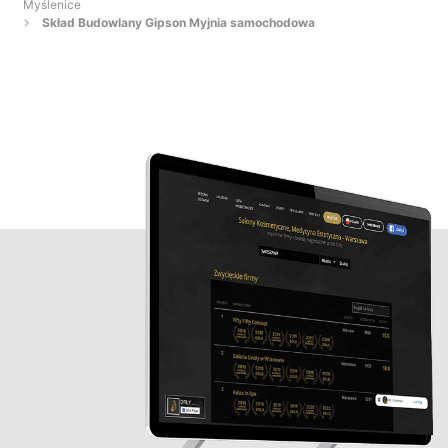
Myślenice
Skład Budowlany Gipson Myjnia samochodowa