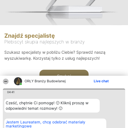
Znajdź specjalistę
Plebiscyt skupia najlepszych w branży
Szukasz specjalisty w pobliżu Ciebie? Sprawdź naszą
wyszukiwarkę. Korzystaj tylko z usług najlepszych!
Szukaj
ORŁY Branży Budowlanej
Live chat
04:41
Cześć, chętnie Ci pomogę! 🙂 Kliknij proszę w
odpowiedni temat rozmowy! 🙂
Organizator plebiscytu
Plebiscyt
Kontakt
Jestem Laureatem, chcę odebrać materiały
Bright Side Solutions sp. z o.
Laureaci
Kontakt
marketingowe
o. sp. k.
Lista