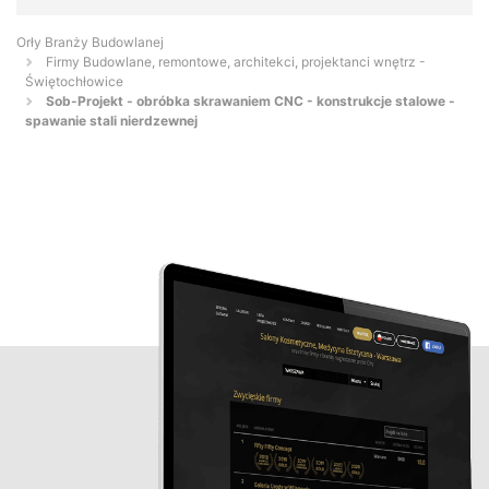
Orły Branży Budowlanej
Firmy Budowlane, remontowe, architekci, projektanci wnętrz -
Świętochłowice
Sob-Projekt - obróbka skrawaniem CNC - konstrukcje stalowe -
spawanie stali nierdzewnej