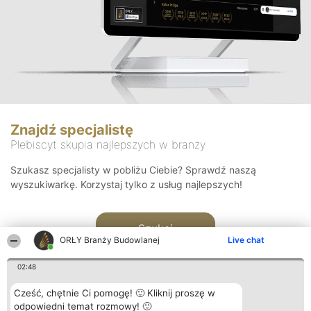
Znajdź specjalistę
Plebiscyt skupia najlepszych w branży
Szukasz specjalisty w pobliżu Ciebie? Sprawdź naszą
wyszukiwarkę. Korzystaj tylko z usług najlepszych!
Szukaj
ORŁY Branży Budowlanej
Live chat
02:48
Cześć, chętnie Ci pomogę! 🙂 Kliknij proszę w
odpowiedni temat rozmowy! 🙂