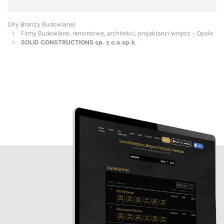
Orły Branży Budowlanej
Firmy Budowlane, remontowe, architekci, projektanci wnętrz - Opole
SOLID CONSTRUCTIONS sp. z o.o.sp.k.