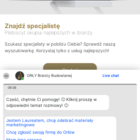
Znajdź specjalistę
Plebiscyt skupia najlepszych w branży
Szukasz specjalisty w pobliżu Ciebie? Sprawdź naszą
wyszukiwarkę. Korzystaj tylko z usług najlepszych!
Szukaj
ORŁY Branży Budowlanej
Live chat
09:36
Cześć, chętnie Ci pomogę! 🙂 Kliknij proszę w
odpowiedni temat rozmowy! 🙂
Organizator plebiscytu
Plebiscyt
Kontakt
Jestem Laureatem, chcę odebrać materiały
Bright Side Solutions sp. z o.
Laureaci
Kontakt
marketingowe
o. sp. k.
Lista
ul. Ruska 22
wszystkich
Chcę zgłosić swoją firmę do Orłów
Wrocław 50-079
Laureatów
Mam inną sprawę
KRS 0000749100 | Regon
Zasady