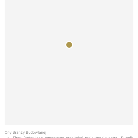
Orły Branży Budowlanej
Firmy Budowlane, remontowe, architekci, projektanci wnętrz - Rybnik