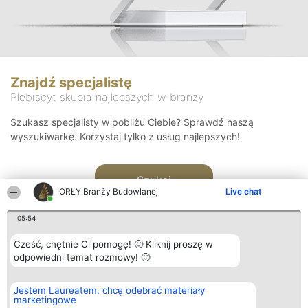
Znajdź specjalistę
Plebiscyt skupia najlepszych w branży
Szukasz specjalisty w pobliżu Ciebie? Sprawdź naszą
wyszukiwarkę. Korzystaj tylko z usług najlepszych!
Szukaj
ORŁY Branży Budowlanej
Live chat
05:54
Cześć, chętnie Ci pomogę! 🙂 Kliknij proszę w
odpowiedni temat rozmowy! 🙂
Organizator plebiscytu
Plebiscyt
Kontakt
Jestem Laureatem, chcę odebrać materiały
Bright Side Solutions sp. z o.
Laureaci
Kontakt
marketingowe
o. sp. k.
Lista