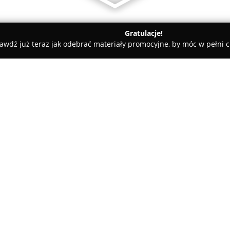
Gratulacje!
awdź już teraz jak odebrać materiały promocyjne, by móc w pełni c
towe, architekci, projektanci wnętrz - Poznań
SpecBud Muzyk
trz
O firmie:
SpecBud Muzyka
to firma z wi
kompleksowe usługi w zakresie
miejscowościach. Przedsiębiors
po finalny efekt, dbając o pre
obejmuje zarówno doradztwo te
niezbędnych materiałów, jak r
zapewnia także nadzór nad pr
spójność oraz wysoką jakość rea