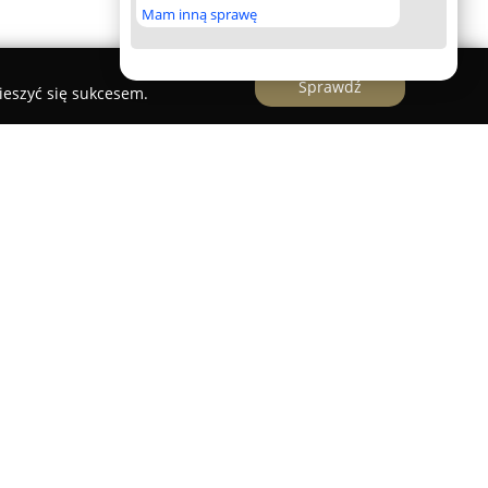
Mam inną sprawę
Sprawdź
ieszyć się sukcesem.
a Wykończenia Wnętrz
eloletnim doświadczeniem, która oferuje
 wykończeń wnętrz w Poznaniu oraz okolicznych
two realizuje projekty od stanu deweloperskiego
cyzję wykonania na każdym etapie. Zakres działań
chniczne i estetyczne, dostarczanie wszystkich
ównież pełne wykonanie wykończeń. Firma
acą innych ekip budowlanych, aby utrzymać
lizacji.