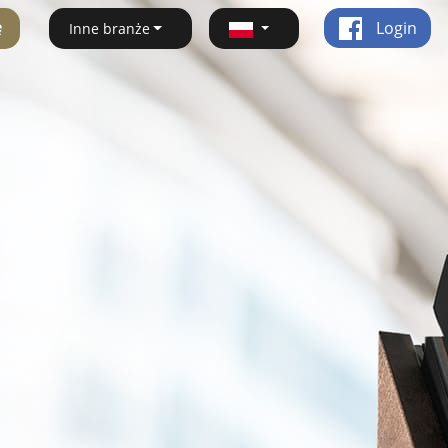
ę
Login
Inne branże