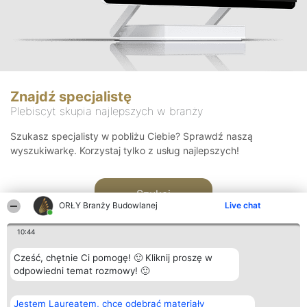
Znajdź specjalistę
Plebiscyt skupia najlepszych w branży
Szukasz specjalisty w pobliżu Ciebie? Sprawdź naszą
wyszukiwarkę. Korzystaj tylko z usług najlepszych!
Szukaj
ORŁY Branży Budowlanej
Live chat
10:44
Cześć, chętnie Ci pomogę! 🙂 Kliknij proszę w
odpowiedni temat rozmowy! 🙂
Organizator plebiscytu
Plebiscyt
Kontakt
Jestem Laureatem, chcę odebrać materiały
Bright Side Solutions sp. z o.
Laureaci
Kontakt