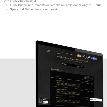
Orły Branży Budowlanej
Firmy Budowlane, remontowe, architekci, projektanci wnętrz - Toruń
Spec-bud Sebastian Krawitowski