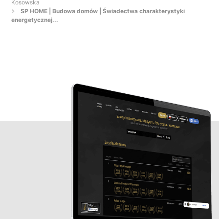
Kosowska
SP HOME | Budowa domów | Świadectwa charakterystyki
energetycznej...