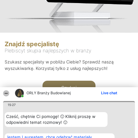
Znajdź specjalistę
Plebiscyt skupia najlepszych w branży
Szukasz specjalisty w pobliżu Ciebie? Sprawdź naszą
wyszukiwarkę. Korzystaj tylko z usług najlepszych!
Szukaj
ORŁY Branży Budowlanej
Live chat
15:27
Cześć, chętnie Ci pomogę! 🙂 Kliknij proszę w
odpowiedni temat rozmowy! 🙂
Organizator plebiscytu
Plebiscyt
Kontakt
Jestem Laureatem, chcę odebrać materiały
Bright Side Solutions sp. z o.
Laureaci
Kontakt