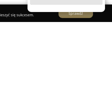
Sprawdź
ieszyć się sukcesem.
cją nowoczesnych, lekkich konstrukcji stalowych,
ra budowlanego. Firma wykorzystuje technologie
ce produkcję prefabrykowanych paneli ściennych,
achowych. Każdy element wyróżnia się wysoką
ą dzięki zaawansowanym maszynom CNC.
niają wytrzymałość konstrukcji nawet powyżej
 czy niekorzystne warunki atmosferyczne. Systemy
ie oraz efektywne wznoszenie nowych budynków,