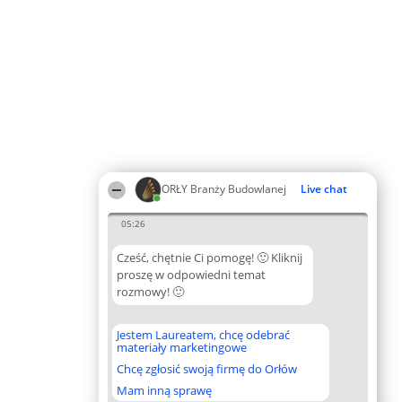
ORŁY Branży Budowlanej
Live chat
05:26
Cześć, chętnie Ci pomogę! 🙂 Kliknij
proszę w odpowiedni temat
rozmowy! 🙂
Jestem Laureatem, chcę odebrać
materiały marketingowe
Chcę zgłosić swoją firmę do Orłów
Mam inną sprawę