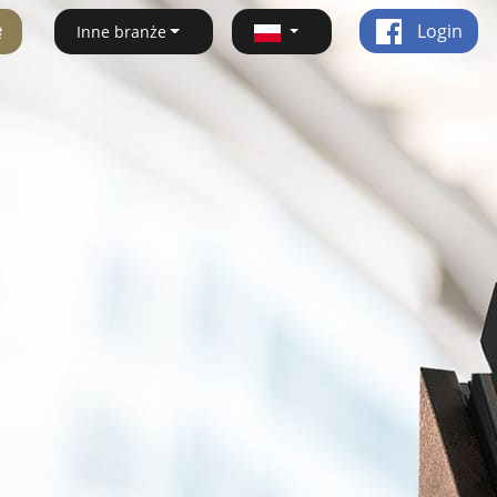
ę
Login
Inne branże