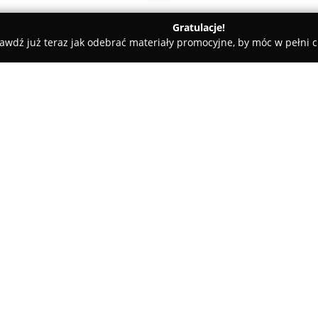
Gratulacje!
awdź już teraz jak odebrać materiały promocyjne, by móc w pełni c
owe, architekci, projektanci wnętrz - Białystok
Stabiframe
O firmie:
Stabiframe
zajmuje się realiza
kierując swoją ofertę do sekto
profili stalowych, umożliwiają
belek stropowych oraz więźb d
precyzją wykonania, osiągan
Zastosowane rozwiązania zapew
stu lat i odporność na korozję
Stabiframe umożliwiają szybk