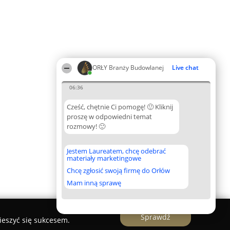
ORŁY Branży Budowlanej
Live chat
06:36
Cześć, chętnie Ci pomogę! 🙂 Kliknij
proszę w odpowiedni temat
rozmowy! 🙂
Jestem Laureatem, chcę odebrać
materiały marketingowe
Chcę zgłosić swoją firmę do Orłów
Mam inną sprawę
Sprawdź
ieszyć się sukcesem.