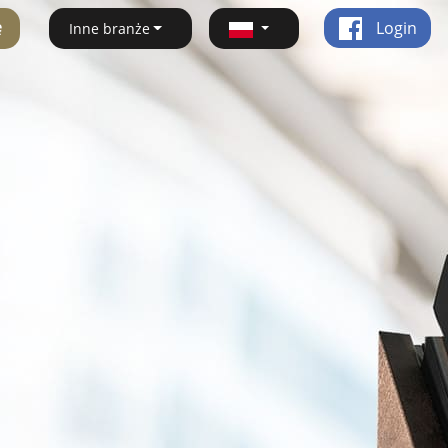
ę
Login
Inne branże