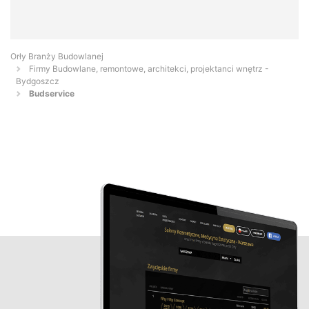
Orły Branży Budowlanej
Firmy Budowlane, remontowe, architekci, projektanci wnętrz -
Bydgoszcz
Budservice