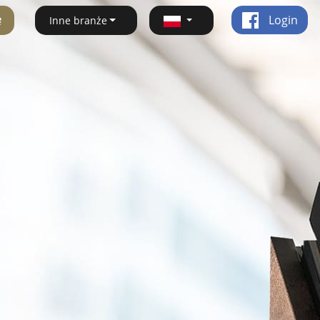
ę
Login
Inne branże