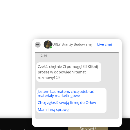
ORŁY Branży Budowlanej
Live chat
12:16
Cześć, chętnie Ci pomogę! 🙂 Kliknij
proszę w odpowiedni temat
rozmowy! 🙂
Jestem Laureatem, chcę odebrać
materiały marketingowe
Chcę zgłosić swoją firmę do Orłów
Mam inną sprawę
Sprawdź