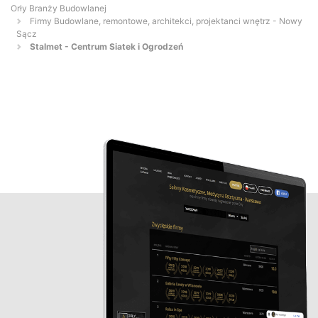
Orły Branży Budowlanej
Firmy Budowlane, remontowe, architekci, projektanci wnętrz - Nowy
Sącz
Stalmet - Centrum Siatek i Ogrodzeń