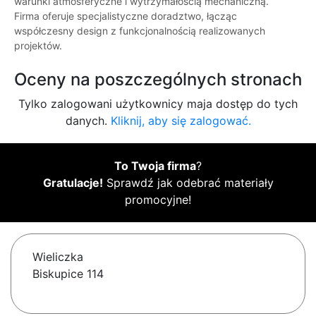
warunki atmosferyczne i wytrzymałością mechaniczną.
Firma oferuje specjalistyczne doradztwo, łącząc
współczesny design z funkcjonalnością realizowanych
projektów.
Oceny na poszczególnych stronach
Tylko zalogowani użytkownicy maja dostęp do tych
danych.
Kliknij, aby się zalogować.
To Twoja firma
?
Gratulacje!
Sprawdź jak odebrać materiały
promocyjne!
Wieliczka
Biskupice 114