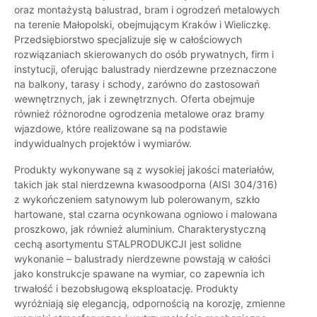
oraz montażystą balustrad, bram i ogrodzeń metalowych
na terenie Małopolski, obejmującym Kraków i Wieliczkę.
Przedsiębiorstwo specjalizuje się w całościowych
rozwiązaniach skierowanych do osób prywatnych, firm i
instytucji, oferując balustrady nierdzewne przeznaczone
na balkony, tarasy i schody, zarówno do zastosowań
wewnętrznych, jak i zewnętrznych. Oferta obejmuje
również różnorodne ogrodzenia metalowe oraz bramy
wjazdowe, które realizowane są na podstawie
indywidualnych projektów i wymiarów.
Produkty wykonywane są z wysokiej jakości materiałów,
takich jak stal nierdzewna kwasoodporna (AISI 304/316)
z wykończeniem satynowym lub polerowanym, szkło
hartowane, stal czarna ocynkowana ogniowo i malowana
proszkowo, jak również aluminium. Charakterystyczną
cechą asortymentu STALPRODUKCJI jest solidne
wykonanie – balustrady nierdzewne powstają w całości
jako konstrukcje spawane na wymiar, co zapewnia ich
trwałość i bezobsługową eksploatację. Produkty
wyróżniają się elegancją, odpornością na korozję, zmienne