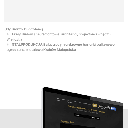
Orły Branży Budowlanej
Firmy Budowlane, remontowe, architekci, projektanci wnętrz -
Wieliczka
STALPRODUKCJA Balustrady nierdzewne barierki balkonowe
ogrodzenia metalowe Kraków Małopolska